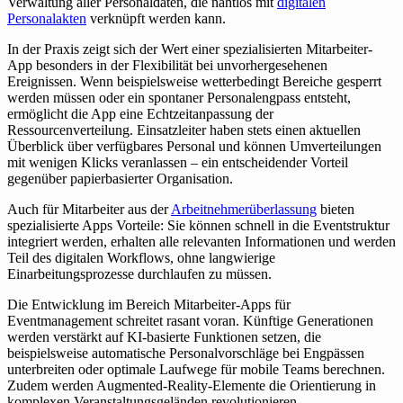
Verwaltung aller Personaldaten, die nahtlos mit
digitalen
Personalakten
verknüpft werden kann.
In der Praxis zeigt sich der Wert einer spezialisierten Mitarbeiter-
App besonders in der Flexibilität bei unvorhergesehenen
Ereignissen. Wenn beispielsweise wetterbedingt Bereiche gesperrt
werden müssen oder ein spontaner Personalengpass entsteht,
ermöglicht die App eine Echtzeitanpassung der
Ressourcenverteilung. Einsatzleiter haben stets einen aktuellen
Überblick über verfügbares Personal und können Umverteilungen
mit wenigen Klicks veranlassen – ein entscheidender Vorteil
gegenüber papierbasierter Organisation.
Auch für Mitarbeiter aus der
Arbeitnehmerüberlassung
bieten
spezialisierte Apps Vorteile: Sie können schnell in die Eventstruktur
integriert werden, erhalten alle relevanten Informationen und werden
Teil des digitalen Workflows, ohne langwierige
Einarbeitungsprozesse durchlaufen zu müssen.
Die Entwicklung im Bereich Mitarbeiter-Apps für
Eventmanagement schreitet rasant voran. Künftige Generationen
werden verstärkt auf KI-basierte Funktionen setzen, die
beispielsweise automatische Personalvorschläge bei Engpässen
unterbreiten oder optimale Laufwege für mobile Teams berechnen.
Zudem werden Augmented-Reality-Elemente die Orientierung in
komplexen Veranstaltungsgeländen revolutionieren.