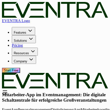
EVENTRA Logo
Features
Solutions
Pricing
Resources
Company
Start Free
Mitarbeiter-App im Eventmanagement: Die digitale
Schaltzentrale für erfolgreiche Großveranstaltungen
EventApp
Personalmanagement
Digitalisierung
App
Mitarbeiterkoordin