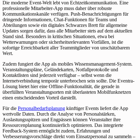
Die moderne Event-Welt lebt von Echtzeitkommunikation. Eine
professionelle Mitarbeiter-App muss daher über robuste
Kommunikationskanäle verfügen. Push-Benachrichtigungen für
dringende Informationen, Chat-Funktionen für Teams und
Abteilungen sowie ein digitales Schwarzes Brett für allgemeine
Updates sorgen dafür, dass alle Mitarbeiter stets auf dem aktuellen
Stand sind. Besonders in kritischen Situationen, etwa bei
Wetterwarnungen oder sicherheitsrelevanten Vorfällen, ist die
sofortige Erreichbarkeit aller Teammitglieder von unschätzbarem
Wert.
Zudem fungiert die App als mobiles Wissensmanagement-System.
Veranstaltungspläne, Geländekarten, Notfallprotokolle und
Kontaktlisten sind jederzeit verfügbar – selbst wenn die
Internetverbindung temporär unterbrochen sein sollte. Die Eventra-
Lösung bietet hier eine Offline-Funktionalität, die gerade in
überfüllten Veranstaltungsorten mit überlasteten Mobilfunknetzen
einen entscheidenden Vorteil darstellt.
Für die
Personalbedarfsplanung
künftiger Events liefert die App
wertvolle Daten. Durch die Analyse von Personalstärken,
Auslastungsspitzen und Engpässen können Veranstalter ihre
Ressourcenplanung kontinuierlich optimieren. Das integrierte
Feedback-System ermöglicht zudem, Erfahrungen und
Verbesserungsvorschläge direkt vom Einsatzpersonal zu sammeln –