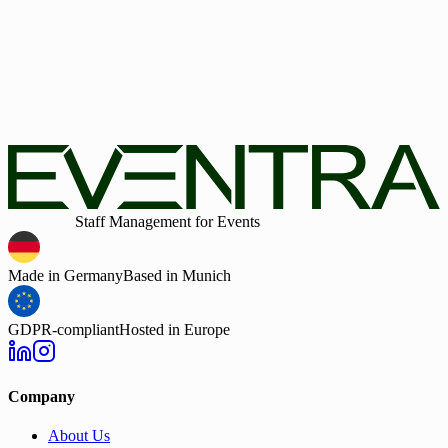
Company Size
Company Size
No credit card required
Get 30-day web demo
By submitting the form, I confirm that I have read the privacy po
and consent to the processing of my personal data by EVENTR
for the stated purposes. In case of consent, I can revoke my cons
at any time. Furthermore, by submitting the form, I agree to the
general terms and conditions.
Intelligent
Staff Management for Events
Made in Germany
Based in Munich
GDPR-compliant
Hosted in Europe
Company
About Us