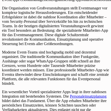
Die Organisation von Großveranstaltungen stellt Eventmanager vor
komplexe logistische Herausforderungen. Ein entscheidender
Erfolgsfaktor ist dabei die nahtlose Koordination aller Mitarbeiter –
vom Security-Personal über Servicekräfte bis hin zu technischen
Teams. In der heutigen digitalisierten Veranstaltungswelt gewinnt
ein Tool besonders an Bedeutung: die spezialisierte Mitarbeiter-App
für das Eventmanagement. Diese digitale Schaltzentrale
revolutioniert die Kommunikation, Einsatzplanung und operative
Steuerung bei Events aller Größenordnungen.
Moderne Event-Teams sind hochgradig mobil und dezentral
organisiert. Die traditionelle Kommunikation über Funkgeräte,
Aushänge oder sogar WhatsApp-Gruppen stößt schnell an ihre
Grenzen, wenn Hunderte oder Tausende Mitarbeiter präzise
koordiniert werden müssen. Eine professionelle Mitarbeiter-App wie
Eventra überwindet diese Einschränkungen und schafft eine zentrale
Plattform, die alle relevanten Funktionen für das Eventpersonal
bündelt.
Ein wesentlicher Vorteil spezialisierter Apps liegt in ihrer nahtlosen
Integration mit bestehenden Systemen. Die
Personaleinsatzplanung
bildet dabei das Fundament. Über die App erhalten Mitarbeiter ihre
persönlichen Einsatzzeiten, können Schichten tauschen oder
Verfügbarkeiten aktualisieren. Dies entlastet nicht nur die