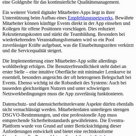
eine Goldgrube für das kontinuierliche Qualitätsmanagement.
Ein weiterer Vorteil digitaler Mitarbeiter-Apps liegt in ihrer
Unterstützung beim Aufbau eines
Empfehlungsnetzwerks
. Bewährte
Mitarbeiter können künftige Events direkt in der App einsehen und
Kollegen für offene Positionen vorschlagen. Dies reduziert
Rekrutierungskosten und stärkt die Teambildung. Besonders bei
wiederkehrenden Veranstaltungsformaten wird so ein Pool
zuverlässiger Kräfte aufgebaut, was die Einarbeitungszeiten verkürzt
und die Servicequalität steigert.
Die Implementierung einer Mitarbeiter-App sollte allerdings
wohlüberlegt erfolgen. Die Benutzerfreundlichkeit steht dabei an
erster Stelle – eine intuitive Oberfläche mit minimaler Lernkurve ist
essentiell, besonders angesichts der oft heterogenen Belegschaft bei
Events. Ebenso wichtig ist die Robustheit des Systems: Auch bei
tausenden gleichzeitigen Nutzern und unter schwierigen
Netzwerkbedingungen muss die App zuverlässig funktionieren.
Datenschutz- und datensicherheitsrelevante Aspekte dürfen ebenfalls
nicht vernachlässigt werden. Mitarbeiterdaten unterliegen strengen
DSGVO-Bestimmungen, und eine professionelle App muss
entsprechende Sicherheitsstandards gewährleisten. Die Eventra-
Plattform wurde von Grund auf unter Berücksichtigung dieser
Anforderungen entwickelt und bietet eine rechtskonforme