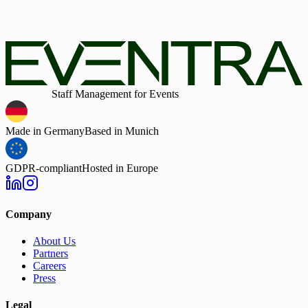
By submitting the form, I confirm that I have read the privacy po
and consent to the processing of my personal data by EVENTR
for the stated purposes. In case of consent, I can revoke my cons
at any time. Furthermore, by submitting the form, I agree to the
general terms and conditions.
Intelligent
Staff Management for Events
Made in Germany
Based in Munich
GDPR-compliant
Hosted in Europe
Company
About Us
Partners
Careers
Press
Legal