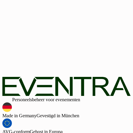
Telefoonnummer
+
49
E-mail (zakelijk)
Land
Land
Bedrijfsgrootte
Bedrijfsgrootte
Geen creditcard vereist
30-dagen webdemo ontvangen
Door het formulier te verzenden bevestig ik dat ik het privacybel
heb gelezen en instem met de verwerking van mijn
persoonsgegevens door EVENTRA voor de genoemde doeleind
In geval van toestemming kan ik deze te allen tijde intrekken.
Daarnaast ga ik door het verzenden van het formulier akkoord m
de algemene voorwaarden.
Slim
Personeelsbeheer voor evenementen
Made in Germany
Gevestigd in München
AVG-conform
Gehost in Europa