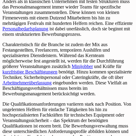
Anders als in klassischen Unternehmen mit festen Strukturen muss
das Personalmanagement immer wieder Teams für spezifische
Veranstaltungen zusammenstellen. Diese können von kleinen
Firmenevents mit einem Dutzend Mitarbeitern bis hin zu
mehrtägigen Festivals mit hunderten Helfern reichen. Eine effiziente
Personalbedarfsplanung
ist dabei unerlässlich, doch sie beginnt mit
einem strukturierten Bewerbungsprozess.
Charakteristisch für die Branche ist zudem der Mix aus
Festangestellten, Freelancern, temporären Aushilfen und
spezialisierten Dienstleistern. Während das Kernteam
möglicherweise fest angestellt ist, werden für die Durchführung
größerer Veranstaltungen zusätzlich
Minijobber
und Kräfte für
kurzfristige Beschäftigungen
benötigt. Hinzu kommen spezialisierte
Techniker, Sicherheitspersonal oder Cateringkräfte, die oft über
Arbeitnehmerüberlassung
eingebunden werden. Diese Vielfalt an
Beschäftigungsverhältnissen muss bereits im
Bewerbungsmanagement berücksichtigt werden.
Die Qualifikationsanforderungen variieren stark nach Position. Von
ungelernten Helfern für einfache Tätigkeiten bis hin zu
hochspezialisierten Fachkräften für technisches Equipment oder
Veranstaltungssicherheit – das Spektrum der benötigten
Qualifikationen ist enorm breit. Die Bewerbungsverwaltung muss
diese unterschiedlichen Anforderungsprofile abbilden können und