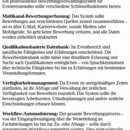
Ein professionelles Bewerbungsverwaltungssystem für
Eventveranstalter sollte verschiedene Schlüsselfunktionen bieten:
Multikanal-Bewerbungserfassung:
Das System sollte
Bewerbungen aus verschiedenen Quellen zentral zusammenführen –
sei es über E-Mail, Karrierewebsite, soziale Medien oder
Mobilgeräte. So geht keine Bewerbung verloren, und alle Daten
werden einheitlich strukturiert.
Qualifikationsbasierte Datenbank:
Im Eventbereich sind
spezifische Fähigkeiten und Erfahrungen entscheidend. Die
Bewerberdatenbank sollte daher eine detaillierte Erfassung und
Suche nach Qualifikationen ermöglichen – von Sprachkenntnissen
über technische Fähigkeiten bis hin zu Erfahrungen mit bestimmten
Veranstaltungsformaten.
Verfügbarkeitsmanagement:
Da Events zu unregelmäßigen Zeiten
stattfinden, ist die Abfrage und Verwaltung der zeitlichen
Verfügbarkeit von Bewerbern essentiell. Das System sollte die
bevorzugten Arbeitszeiten, Urlaubsplanungen und andere zeitliche
Einschränkungen erfassen können.
Workflow-Automatisierung:
Der gesamte Bewerbungsprozess –
von der Eingangsbestätigung über die Weiterleitung an
Fachabteilungen bis hin zur Zu- oder Absage – sollte durch
automatisierte Workflows unterstützt werden. Dies spart wertvolle