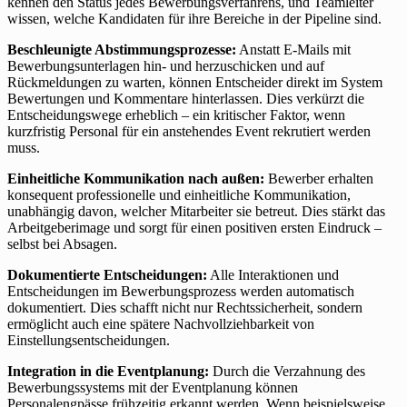
kennen den Status jedes Bewerbungsverfahrens, und Teamleiter
wissen, welche Kandidaten für ihre Bereiche in der Pipeline sind.
Beschleunigte Abstimmungsprozesse:
Anstatt E-Mails mit
Bewerbungsunterlagen hin- und herzuschicken und auf
Rückmeldungen zu warten, können Entscheider direkt im System
Bewertungen und Kommentare hinterlassen. Dies verkürzt die
Entscheidungswege erheblich – ein kritischer Faktor, wenn
kurzfristig Personal für ein anstehendes Event rekrutiert werden
muss.
Einheitliche Kommunikation nach außen:
Bewerber erhalten
konsequent professionelle und einheitliche Kommunikation,
unabhängig davon, welcher Mitarbeiter sie betreut. Dies stärkt das
Arbeitgeberimage und sorgt für einen positiven ersten Eindruck –
selbst bei Absagen.
Dokumentierte Entscheidungen:
Alle Interaktionen und
Entscheidungen im Bewerbungsprozess werden automatisch
dokumentiert. Dies schafft nicht nur Rechtssicherheit, sondern
ermöglicht auch eine spätere Nachvollziehbarkeit von
Einstellungsentscheidungen.
Integration in die Eventplanung:
Durch die Verzahnung des
Bewerbungssystems mit der Eventplanung können
Personalengpässe frühzeitig erkannt werden. Wenn beispielsweise