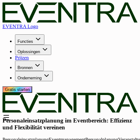
EVENTRA Logo
Functies
Oplossingen
Prijzen
Bronnen
Onderneming
Gratis starten
Personaleinsatzplanung im Eventbereich: Effizienz
und Flexibilität vereinen
Personaleinsatzplanung
Eventmanagement
Personalplanung
Veranstalt