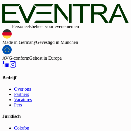
In geval van toestemming kan ik deze te allen tijde intrekken.
Daarnaast ga ik door het verzenden van het formulier akkoord m
de algemene voorwaarden.
Slim
Personeelsbeheer voor evenementen
Made in Germany
Gevestigd in München
AVG-conform
Gehost in Europa
Bedrijf
Over ons
Partners
Vacatures
Pers
Juridisch
Colofon