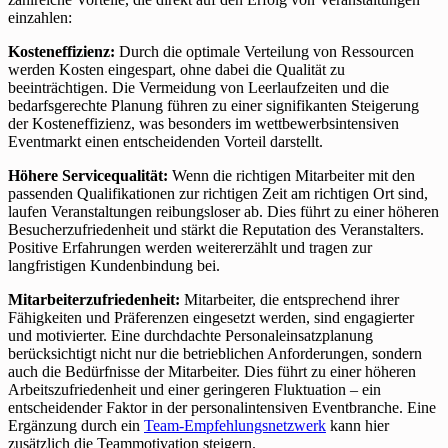
einzahlen:
Kosteneffizienz:
Durch die optimale Verteilung von Ressourcen
werden Kosten eingespart, ohne dabei die Qualität zu
beeinträchtigen. Die Vermeidung von Leerlaufzeiten und die
bedarfsgerechte Planung führen zu einer signifikanten Steigerung
der Kosteneffizienz, was besonders im wettbewerbsintensiven
Eventmarkt einen entscheidenden Vorteil darstellt.
Höhere Servicequalität:
Wenn die richtigen Mitarbeiter mit den
passenden Qualifikationen zur richtigen Zeit am richtigen Ort sind,
laufen Veranstaltungen reibungsloser ab. Dies führt zu einer höheren
Besucherzufriedenheit und stärkt die Reputation des Veranstalters.
Positive Erfahrungen werden weitererzählt und tragen zur
langfristigen Kundenbindung bei.
Mitarbeiterzufriedenheit:
Mitarbeiter, die entsprechend ihrer
Fähigkeiten und Präferenzen eingesetzt werden, sind engagierter
und motivierter. Eine durchdachte Personaleinsatzplanung
berücksichtigt nicht nur die betrieblichen Anforderungen, sondern
auch die Bedürfnisse der Mitarbeiter. Dies führt zu einer höheren
Arbeitszufriedenheit und einer geringeren Fluktuation – ein
entscheidender Faktor in der personalintensiven Eventbranche. Eine
Ergänzung durch ein
Team-Empfehlungsnetzwerk
kann hier
zusätzlich die Teammotivation steigern.