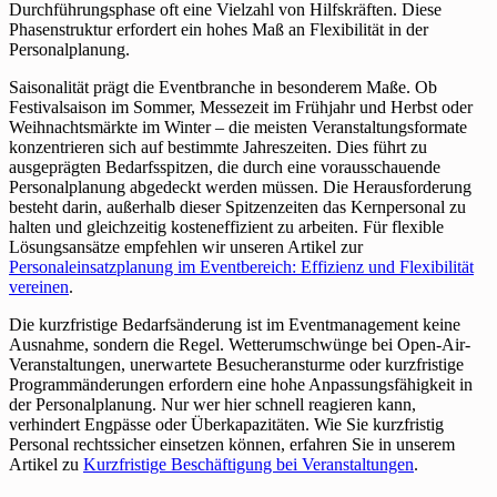
Durchführungsphase oft eine Vielzahl von Hilfskräften. Diese
Phasenstruktur erfordert ein hohes Maß an Flexibilität in der
Personalplanung.
Saisonalität prägt die Eventbranche in besonderem Maße. Ob
Festivalsaison im Sommer, Messezeit im Frühjahr und Herbst oder
Weihnachtsmärkte im Winter – die meisten Veranstaltungsformate
konzentrieren sich auf bestimmte Jahreszeiten. Dies führt zu
ausgeprägten Bedarfsspitzen, die durch eine vorausschauende
Personalplanung abgedeckt werden müssen. Die Herausforderung
besteht darin, außerhalb dieser Spitzenzeiten das Kernpersonal zu
halten und gleichzeitig kosteneffizient zu arbeiten. Für flexible
Lösungsansätze empfehlen wir unseren Artikel zur
Personaleinsatzplanung im Eventbereich: Effizienz und Flexibilität
vereinen
.
Die kurzfristige Bedarfsänderung ist im Eventmanagement keine
Ausnahme, sondern die Regel. Wetterumschwünge bei Open-Air-
Veranstaltungen, unerwartete Besucheransturme oder kurzfristige
Programmänderungen erfordern eine hohe Anpassungsfähigkeit in
der Personalplanung. Nur wer hier schnell reagieren kann,
verhindert Engpässe oder Überkapazitäten. Wie Sie kurzfristig
Personal rechtssicher einsetzen können, erfahren Sie in unserem
Artikel zu
Kurzfristige Beschäftigung bei Veranstaltungen
.