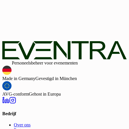
Bedrijfsgrootte
Geen creditcard vereist
30-dagen webdemo ontvangen
Door het formulier te verzenden bevestig ik dat ik het privacybel
heb gelezen en instem met de verwerking van mijn
persoonsgegevens door EVENTRA voor de genoemde doeleind
In geval van toestemming kan ik deze te allen tijde intrekken.
Daarnaast ga ik door het verzenden van het formulier akkoord m
de algemene voorwaarden.
Slim
Personeelsbeheer voor evenementen
Made in Germany
Gevestigd in München
AVG-conform
Gehost in Europa
Bedrijf
Over ons