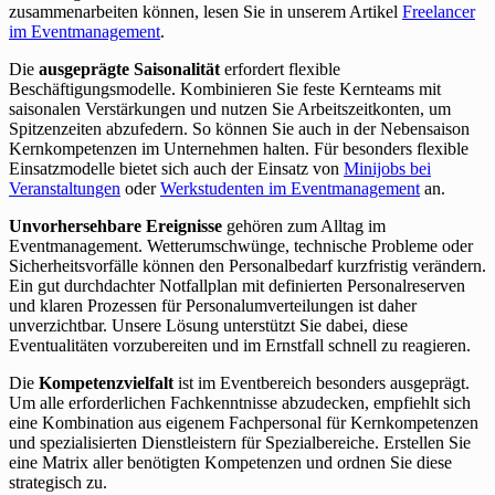
zusammenarbeiten können, lesen Sie in unserem Artikel
Freelancer
im Eventmanagement
.
Die
ausgeprägte Saisonalität
erfordert flexible
Beschäftigungsmodelle. Kombinieren Sie feste Kernteams mit
saisonalen Verstärkungen und nutzen Sie Arbeitszeitkonten, um
Spitzenzeiten abzufedern. So können Sie auch in der Nebensaison
Kernkompetenzen im Unternehmen halten. Für besonders flexible
Einsatzmodelle bietet sich auch der Einsatz von
Minijobs bei
Veranstaltungen
oder
Werkstudenten im Eventmanagement
an.
Unvorhersehbare Ereignisse
gehören zum Alltag im
Eventmanagement. Wetterumschwünge, technische Probleme oder
Sicherheitsvorfälle können den Personalbedarf kurzfristig verändern.
Ein gut durchdachter Notfallplan mit definierten Personalreserven
und klaren Prozessen für Personalumverteilungen ist daher
unverzichtbar. Unsere Lösung unterstützt Sie dabei, diese
Eventualitäten vorzubereiten und im Ernstfall schnell zu reagieren.
Die
Kompetenzvielfalt
ist im Eventbereich besonders ausgeprägt.
Um alle erforderlichen Fachkenntnisse abzudecken, empfiehlt sich
eine Kombination aus eigenem Fachpersonal für Kernkompetenzen
und spezialisierten Dienstleistern für Spezialbereiche. Erstellen Sie
eine Matrix aller benötigten Kompetenzen und ordnen Sie diese
strategisch zu.