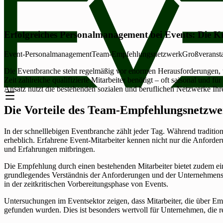
Erfolgreiches Personalmanagement bei Events: Die 
Event-Personalmanagement
Team-Empfehlungsnetzwerk
Großveranst
Die Eventbranche steht regelmäßig vor enormen Herausforderungen, 
Zeit zahlreiche qualifizierte Mitarbeiter benötigt – oft saisonal un
Ansatz nutzt die bestehenden sozialen und beruflichen Netzwerke Ihre
Die Vorteile des Team-Empfehlungsnetzw
In der schnelllebigen Eventbranche zählt jeder Tag. Während tradi
erheblich. Erfahrene Event-Mitarbeiter kennen nicht nur die Anforde
und Erfahrungen mitbringen.
Die Empfehlung durch einen bestehenden Mitarbeiter bietet zudem ei
grundlegendes Verständnis der Anforderungen und der Unternehmenskult
in der zeitkritischen Vorbereitungsphase von Events.
Untersuchungen im Eventsektor zeigen, dass Mitarbeiter, die über E
gefunden wurden. Dies ist besonders wertvoll für Unternehmen, die r