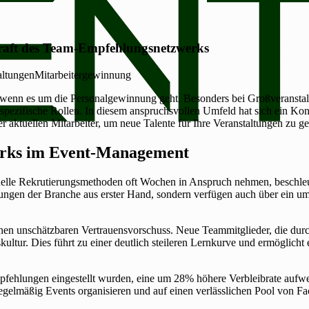
Kraft des Team-Empfehlungsnetzwerks
altungen
Mitarbeitergewinnung
wenn es um die Personalgewinnung geht. Besonders bei Großveranstal
d für spezifische Rollen. In diesem anspruchsvollen Umfeld hat sich ei
r aktuellen Mitarbeiter, um neue Talente für Ihre Veranstaltungen zu g
erks im Event-Management
tionelle Rekrutierungsmethoden oft Wochen in Anspruch nehmen, besch
rungen der Branche aus erster Hand, sondern verfügen auch über ein u
nen unschätzbaren Vertrauensvorschuss. Neue Teammitglieder, die durc
ur. Dies führt zu einer deutlich steileren Lernkurve und ermöglicht e
mpfehlungen eingestellt wurden, eine um 28% höhere Verbleibrate aufwe
egelmäßig Events organisieren und auf einen verlässlichen Pool von F