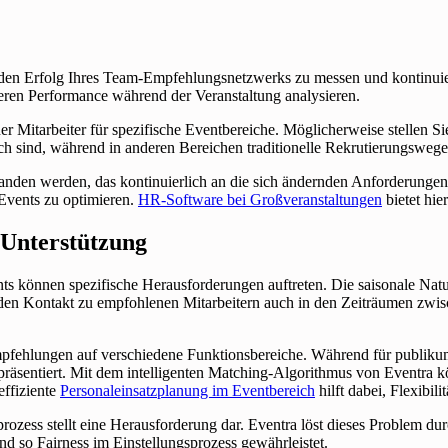
m den Erfolg Ihres Team-Empfehlungsnetzwerks zu messen und kontinuier
ren Performance während der Veranstaltung analysieren.
r Mitarbeiter für spezifische Eventbereiche. Möglicherweise stellen S
h sind, während in anderen Bereichen traditionelle Rekrutierungswege 
den werden, das kontinuierlich an die sich ändernden Anforderungen I
Events zu optimieren.
HR-Software bei Großveranstaltungen
bietet hie
 Unterstützung
 können spezifische Herausforderungen auftreten. Die saisonale Natu
s den Kontakt zu empfohlenen Mitarbeitern auch in den Zeiträumen zwis
 Empfehlungen auf verschiedene Funktionsbereiche. Während für publik
präsentiert. Mit dem intelligenten Matching-Algorithmus von Eventra kö
effiziente
Personaleinsatzplanung im Eventbereich
hilft dabei, Flexibili
ozess stellt eine Herausforderung dar. Eventra löst dieses Problem d
nd so Fairness im Einstellungsprozess gewährleistet.