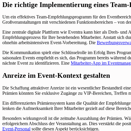
Die richtige Implementierung eines Team
Um ein effektives Team-Empfehlungsprogramm für den Eventbereich z
Großveranstaltungen mit verschiedenen Funktionsbereichen – von der T
Eine zentrale digitale Plattform wie Eventra kann hier als Dreh- und 
Empfehlungsprozess für Ihre bestehenden Mitarbeiter. Anstatt sich d
ohnehin arbeitsintensiven Event-Vorbereitung. Die
Bewerbungsverwa
Die Kommunikation spielt eine Schlüsselrolle im Erfolg Ihres Program
saisonalen Events empfiehlt es sich, das Programm bereits während de
nächste Event zu identifizieren. Eine
Mitarbeiter-App im Eventmana
Anreize im Event-Kontext gestalten
Die Schaffung attraktiver Anreize ist ein wesentlicher Bestandteil e
Prämien könnten Sie exklusive Zugänge zu VIP-Bereichen, Treffen mi
Ein differenziertes Prämiensystem kann die Qualität der Empfehlunge
lenken die Aufmerksamkeit Ihrer Mitarbeiter gezielt auf diese Bereich
Besonders wirkungsvoll ist die zeitnahe Auszahlung der Prämien. Wäh
erfolgreichem Abschluss der Veranstaltung an. Dies verstärkt die p
Event-Personal
sollte diesen Aspekt berücksichtigen.