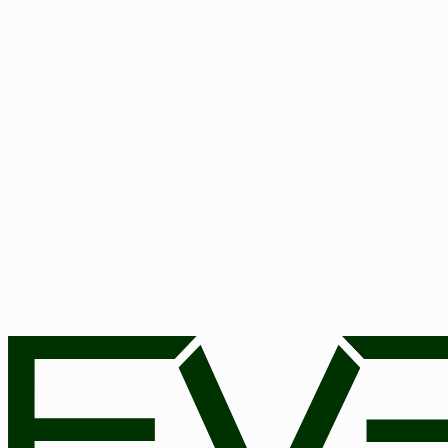
Vul het formulier in en ontvang uw persoonlijke toegangsge
Voornaam
Achternaam
Bedrijfsnaam
Gewenste subdomein
.
eventra.app
Telefoonnummer
+
49
E-mail (zakelijk)
Land
Land
Bedrijfsgrootte
Bedrijfsgrootte
Geen creditcard vereist
30-dagen webdemo ontvangen
Door het formulier te verzenden bevestig ik dat ik het pr
toestemming kan ik deze te allen tijde intrekken. Daarnaast