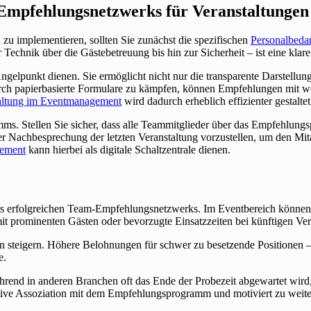
-Empfehlungsnetzwerks für Veranstaltungen
u implementieren, sollten Sie zunächst die spezifischen
Personalbedar
echnik über die Gästebetreuung bis hin zur Sicherheit – ist eine klare
Angelpunkt dienen. Sie ermöglicht nicht nur die transparente Darstellun
urch papierbasierte Formulare zu kämpfen, können Empfehlungen mit we
ltung im Eventmanagement
wird dadurch erheblich effizienter gestaltet
ms. Stellen Sie sicher, dass alle Teammitglieder über das Empfehlungs
r Nachbesprechung der letzten Veranstaltung vorzustellen, um den Mita
gement
kann hierbei als digitale Schaltzentrale dienen.
ines erfolgreichen Team-Empfehlungsnetzwerks. Im Eventbereich können 
t prominenten Gästen oder bevorzugte Einsatzzeiten bei künftigen Ver
n steigern. Höhere Belohnungen für schwer zu besetzende Positionen – 
e.
rend in anderen Branchen oft das Ende der Probezeit abgewartet wird,
ositive Assoziation mit dem Empfehlungsprogramm und motiviert zu wei