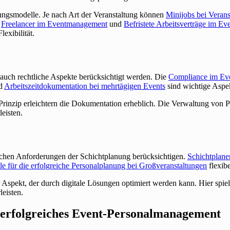
gungsmodelle. Je nach Art der Veranstaltung können
Minijobs bei Verans
h
Freelancer im Eventmanagement
und
Befristete Arbeitsverträge im 
lexibilität.
uch rechtliche Aspekte berücksichtigt werden. Die
Compliance im Ev
d
Arbeitszeitdokumentation bei mehrtägigen Events
sind wichtige Aspek
Prinzip erleichtern die Dokumentation erheblich. Die Verwaltung von P
eisten.
schen Anforderungen der Schichtplanung berücksichtigen.
Schichtplane
e für die erfolgreiche Personalplanung bei Großveranstaltungen
flexib
er Aspekt, der durch digitale Lösungen optimiert werden kann. Hier spi
leisten.
r erfolgreiches Event-Personalmanagement