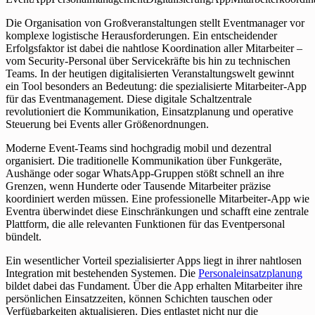
Die Organisation von Großveranstaltungen stellt Eventmanager vor
komplexe logistische Herausforderungen. Ein entscheidender
Erfolgsfaktor ist dabei die nahtlose Koordination aller Mitarbeiter –
vom Security-Personal über Servicekräfte bis hin zu technischen
Teams. In der heutigen digitalisierten Veranstaltungswelt gewinnt
ein Tool besonders an Bedeutung: die spezialisierte Mitarbeiter-App
für das Eventmanagement. Diese digitale Schaltzentrale
revolutioniert die Kommunikation, Einsatzplanung und operative
Steuerung bei Events aller Größenordnungen.
Moderne Event-Teams sind hochgradig mobil und dezentral
organisiert. Die traditionelle Kommunikation über Funkgeräte,
Aushänge oder sogar WhatsApp-Gruppen stößt schnell an ihre
Grenzen, wenn Hunderte oder Tausende Mitarbeiter präzise
koordiniert werden müssen. Eine professionelle Mitarbeiter-App wie
Eventra überwindet diese Einschränkungen und schafft eine zentrale
Plattform, die alle relevanten Funktionen für das Eventpersonal
bündelt.
Ein wesentlicher Vorteil spezialisierter Apps liegt in ihrer nahtlosen
Integration mit bestehenden Systemen. Die
Personaleinsatzplanung
bildet dabei das Fundament. Über die App erhalten Mitarbeiter ihre
persönlichen Einsatzzeiten, können Schichten tauschen oder
Verfügbarkeiten aktualisieren. Dies entlastet nicht nur die