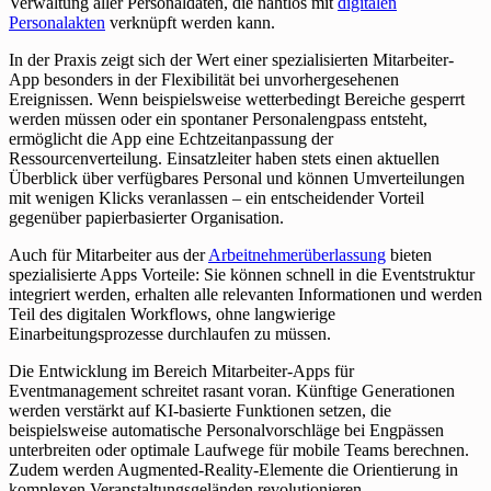
Verwaltung aller Personaldaten, die nahtlos mit
digitalen
Personalakten
verknüpft werden kann.
In der Praxis zeigt sich der Wert einer spezialisierten Mitarbeiter-
App besonders in der Flexibilität bei unvorhergesehenen
Ereignissen. Wenn beispielsweise wetterbedingt Bereiche gesperrt
werden müssen oder ein spontaner Personalengpass entsteht,
ermöglicht die App eine Echtzeitanpassung der
Ressourcenverteilung. Einsatzleiter haben stets einen aktuellen
Überblick über verfügbares Personal und können Umverteilungen
mit wenigen Klicks veranlassen – ein entscheidender Vorteil
gegenüber papierbasierter Organisation.
Auch für Mitarbeiter aus der
Arbeitnehmerüberlassung
bieten
spezialisierte Apps Vorteile: Sie können schnell in die Eventstruktur
integriert werden, erhalten alle relevanten Informationen und werden
Teil des digitalen Workflows, ohne langwierige
Einarbeitungsprozesse durchlaufen zu müssen.
Die Entwicklung im Bereich Mitarbeiter-Apps für
Eventmanagement schreitet rasant voran. Künftige Generationen
werden verstärkt auf KI-basierte Funktionen setzen, die
beispielsweise automatische Personalvorschläge bei Engpässen
unterbreiten oder optimale Laufwege für mobile Teams berechnen.
Zudem werden Augmented-Reality-Elemente die Orientierung in
komplexen Veranstaltungsgeländen revolutionieren.