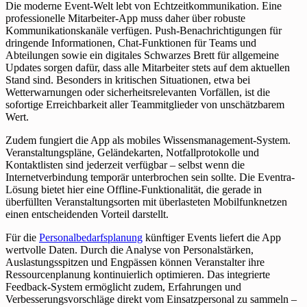
Die moderne Event-Welt lebt von Echtzeitkommunikation. Eine
professionelle Mitarbeiter-App muss daher über robuste
Kommunikationskanäle verfügen. Push-Benachrichtigungen für
dringende Informationen, Chat-Funktionen für Teams und
Abteilungen sowie ein digitales Schwarzes Brett für allgemeine
Updates sorgen dafür, dass alle Mitarbeiter stets auf dem aktuellen
Stand sind. Besonders in kritischen Situationen, etwa bei
Wetterwarnungen oder sicherheitsrelevanten Vorfällen, ist die
sofortige Erreichbarkeit aller Teammitglieder von unschätzbarem
Wert.
Zudem fungiert die App als mobiles Wissensmanagement-System.
Veranstaltungspläne, Geländekarten, Notfallprotokolle und
Kontaktlisten sind jederzeit verfügbar – selbst wenn die
Internetverbindung temporär unterbrochen sein sollte. Die Eventra-
Lösung bietet hier eine Offline-Funktionalität, die gerade in
überfüllten Veranstaltungsorten mit überlasteten Mobilfunknetzen
einen entscheidenden Vorteil darstellt.
Für die
Personalbedarfsplanung
künftiger Events liefert die App
wertvolle Daten. Durch die Analyse von Personalstärken,
Auslastungsspitzen und Engpässen können Veranstalter ihre
Ressourcenplanung kontinuierlich optimieren. Das integrierte
Feedback-System ermöglicht zudem, Erfahrungen und
Verbesserungsvorschläge direkt vom Einsatzpersonal zu sammeln –