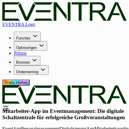
EVENTRA Logo
Functies
Oplossingen
Prijzen
Bronnen
Onderneming
Gratis starten
Mitarbeiter-App im Eventmanagement: Die digitale
Schaltzentrale für erfolgreiche Großveranstaltungen
EventApp
Personalmanagement
Digitalisierung
App
Mitarbeiterkoordin