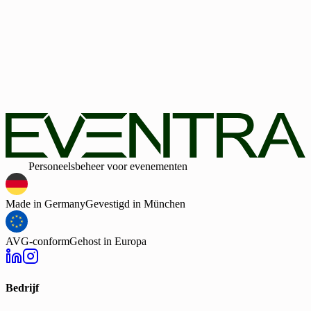
Bedrijfsgrootte
Bedrijfsgrootte
Geen creditcard vereist
30-dagen webdemo ontvangen
Door het formulier te verzenden bevestig ik dat ik het privacybel
heb gelezen en instem met de verwerking van mijn
persoonsgegevens door EVENTRA voor de genoemde doeleind
In geval van toestemming kan ik deze te allen tijde intrekken.
Daarnaast ga ik door het verzenden van het formulier akkoord m
de algemene voorwaarden.
Slim
Personeelsbeheer voor evenementen
Made in Germany
Gevestigd in München
AVG-conform
Gehost in Europa
Bedrijf