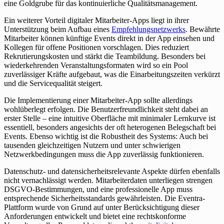
eine Goldgrube für das kontinuierliche Qualitätsmanagement.
Ein weiterer Vorteil digitaler Mitarbeiter-Apps liegt in ihrer
Unterstützung beim Aufbau eines
Empfehlungsnetzwerks
. Bewährte
Mitarbeiter können künftige Events direkt in der App einsehen und
Kollegen für offene Positionen vorschlagen. Dies reduziert
Rekrutierungskosten und stärkt die Teambildung. Besonders bei
wiederkehrenden Veranstaltungsformaten wird so ein Pool
zuverlässiger Kräfte aufgebaut, was die Einarbeitungszeiten verkürzt
und die Servicequalität steigert.
Die Implementierung einer Mitarbeiter-App sollte allerdings
wohlüberlegt erfolgen. Die Benutzerfreundlichkeit steht dabei an
erster Stelle – eine intuitive Oberfläche mit minimaler Lernkurve ist
essentiell, besonders angesichts der oft heterogenen Belegschaft bei
Events. Ebenso wichtig ist die Robustheit des Systems: Auch bei
tausenden gleichzeitigen Nutzern und unter schwierigen
Netzwerkbedingungen muss die App zuverlässig funktionieren.
Datenschutz- und datensicherheitsrelevante Aspekte dürfen ebenfalls
nicht vernachlässigt werden. Mitarbeiterdaten unterliegen strengen
DSGVO-Bestimmungen, und eine professionelle App muss
entsprechende Sicherheitsstandards gewährleisten. Die Eventra-
Plattform wurde von Grund auf unter Berücksichtigung dieser
Anforderungen entwickelt und bietet eine rechtskonforme