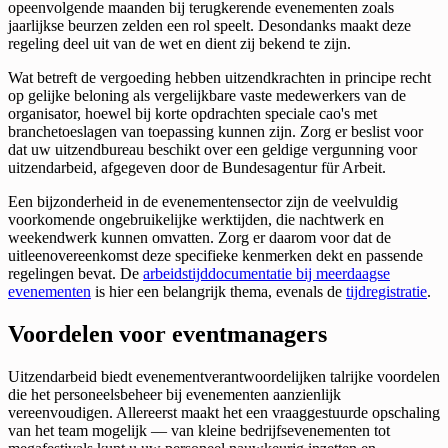
opeenvolgende maanden bij terugkerende evenementen zoals
jaarlijkse beurzen zelden een rol speelt. Desondanks maakt deze
regeling deel uit van de wet en dient zij bekend te zijn.
Wat betreft de vergoeding hebben uitzendkrachten in principe recht
op gelijke beloning als vergelijkbare vaste medewerkers van de
organisator, hoewel bij korte opdrachten speciale cao's met
branchetoeslagen van toepassing kunnen zijn. Zorg er beslist voor
dat uw uitzendbureau beschikt over een geldige vergunning voor
uitzendarbeid, afgegeven door de Bundesagentur für Arbeit.
Een bijzonderheid in de evenementensector zijn de veelvuldig
voorkomende ongebruikelijke werktijden, die nachtwerk en
weekendwerk kunnen omvatten. Zorg er daarom voor dat de
uitleenovereenkomst deze specifieke kenmerken dekt en passende
regelingen bevat. De
arbeidstijddocumentatie bij meerdaagse
evenementen
is hier een belangrijk thema, evenals de
tijdregistratie
.
Voordelen voor eventmanagers
Uitzendarbeid biedt evenementverantwoordelijken talrijke voordelen
die het personeelsbeheer bij evenementen aanzienlijk
vereenvoudigen. Allereerst maakt het een vraaggestuurde opschaling
van het team mogelijk — van kleine bedrijfsevenementen tot