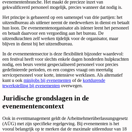
evenementenbranche. Het maakt de precieze inzet van
gekwalificeerd personeel mogelijk, precies wanneer dat nodig is.
Het principe is gebaseerd op een samenspel van drie partijen: het
uitzendbureau als uitlener neemt de medewerkers in dienst en betaalt
hun loon. De evenementenorganisator als inlener leent het personeel
en betaalt daarvoor een vergoeding aan het bureau. De
uitzendkrachten zelf werken tijdelijk voor de organisator, maar
blijven in dienst bij het uitzendbureau.
In de evenementensector is deze flexibiliteit bijzonder waardevol:
een festival heeft voor slechts enkele dagen honderden hulpkrachten
nodig, een beurs vereist gespecialiseerd personeel voor precies
gedefinieerde perioden, en een congres vraagt om meertalig
servicepersoneel voor korte, intensieve werkfasen. Als alternatief
kunt u ook
minijobs bij evenementen
of de
kortdurende
tewerkstelling bij evenementen
overwegen.
Juridische grondslagen in de
evenementencontext
Ook in eventmanagement geldt de Arbeitnehmerüberlassungsgesetz
(AÜG) met zijn specifieke regelgeving. Bij evenementen is het
vooral belangrijk op te merken dat de maximale uitleenduur van 18