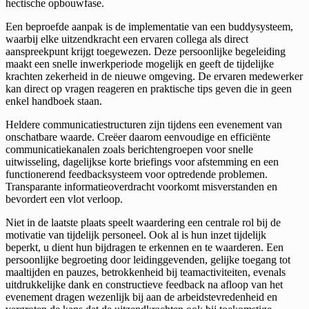
hectische opbouwfase.
Een beproefde aanpak is de implementatie van een buddysysteem,
waarbij elke uitzendkracht een ervaren collega als direct
aanspreekpunt krijgt toegewezen. Deze persoonlijke begeleiding
maakt een snelle inwerkperiode mogelijk en geeft de tijdelijke
krachten zekerheid in de nieuwe omgeving. De ervaren medewerker
kan direct op vragen reageren en praktische tips geven die in geen
enkel handboek staan.
Heldere communicatiestructuren zijn tijdens een evenement van
onschatbare waarde. Creëer daarom eenvoudige en efficiënte
communicatiekanalen zoals berichtengroepen voor snelle
uitwisseling, dagelijkse korte briefings voor afstemming en een
functionerend feedbacksysteem voor optredende problemen.
Transparante informatieoverdracht voorkomt misverstanden en
bevordert een vlot verloop.
Niet in de laatste plaats speelt waardering een centrale rol bij de
motivatie van tijdelijk personeel. Ook al is hun inzet tijdelijk
beperkt, u dient hun bijdragen te erkennen en te waarderen. Een
persoonlijke begroeting door leidinggevenden, gelijke toegang tot
maaltijden en pauzes, betrokkenheid bij teamactiviteiten, evenals
uitdrukkelijke dank en constructieve feedback na afloop van het
evenement dragen wezenlijk bij aan de arbeidstevredenheid en