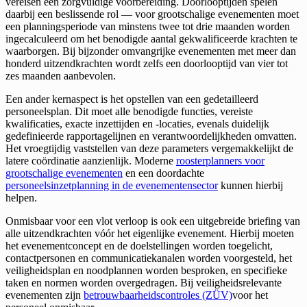
vereisen een zorgvuldige voorbereiding. Doorlooptijden spelen
daarbij een beslissende rol — voor grootschalige evenementen moet
een planningsperiode van minstens twee tot drie maanden worden
ingecalculeerd om het benodigde aantal gekwalificeerde krachten te
waarborgen. Bij bijzonder omvangrijke evenementen met meer dan
honderd uitzendkrachten wordt zelfs een doorlooptijd van vier tot
zes maanden aanbevolen.
Een ander kernaspect is het opstellen van een gedetailleerd
personeelsplan. Dit moet alle benodigde functies, vereiste
kwalificaties, exacte inzettijden en -locaties, evenals duidelijk
gedefinieerde rapportagelijnen en verantwoordelijkheden omvatten.
Het vroegtijdig vaststellen van deze parameters vergemakkelijkt de
latere coördinatie aanzienlijk. Moderne
roosterplanners voor
grootschalige evenementen
en een doordachte
personeelsinzetplanning in de evenementensector
kunnen hierbij
helpen.
Onmisbaar voor een vlot verloop is ook een uitgebreide briefing van
alle uitzendkrachten vóór het eigenlijke evenement. Hierbij moeten
het evenementconcept en de doelstellingen worden toegelicht,
contactpersonen en communicatiekanalen worden voorgesteld, het
veiligheidsplan en noodplannen worden besproken, en specifieke
taken en normen worden overgedragen. Bij veiligheidsrelevante
evenementen zijn
betrouwbaarheidscontroles (ZÜV)
voor het