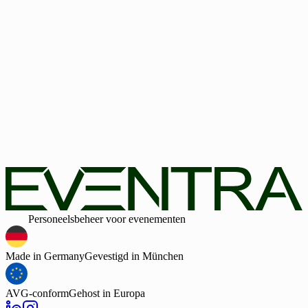
+
49
E-mail (zakelijk)
Land
Land
Bedrijfsgrootte
Bedrijfsgrootte
Geen creditcard vereist
30-dagen webdemo ontvangen
Door het formulier te verzenden bevestig ik dat ik het privacybel
heb gelezen en instem met de verwerking van mijn
persoonsgegevens door EVENTRA voor de genoemde doeleind
In geval van toestemming kan ik deze te allen tijde intrekken.
Daarnaast ga ik door het verzenden van het formulier akkoord m
de algemene voorwaarden.
Slim
Personeelsbeheer voor evenementen
Made in Germany
Gevestigd in München
AVG-conform
Gehost in Europa