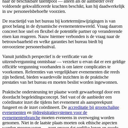
naar de beschikbare talentpool — alleen als de aanbieder over
voldoende gekwalificeerde krachten beschikt, kan hij daadwerkelijk
in uw personeelsbehoefte voorzien.
De reactietijd van het bureau bij kortetermijnwijzigingen is van
groot belang in de dynamische evenementenwereld. Vraag daarom
concreet hoe snel en flexibel de potentiële partner op veranderende
eisen kan reageren. Nauw hiermee verbonden is de vraag naar de
betrouwbaarheid en welke garanties het bureau biedt bij
onvoorziene personeelsuitval.
Vanuit juridisch perspectief is de verificatie van de
uitzendvergunning onmisbaar — verzeker u ervan dat er een geldige
officiële vergunning voorhanden is om latere complicaties te
voorkomen. Referenties van vergelijkbare evenementen die reeds
zijn bediend, bieden waardevolle inzichten in de praktische
prestaties van het bureau en moeten beslist worden ingewonnen.
Praktische ondersteuning ter plaatse wordt gewaarborgd door een
doordacht begeleidingsconcept. Stel vast of de aanbieder een
coördinator inzet die tijdens het evenement als aanspreekpunt
fungeert en de inzet coördineert. De
accreditatie bij grootschalige
evenementen
en
tijdregistratiesystemen voor de
evenementenbranche
moeten eveneens in overweging worden
genomen. Niet in de laatste plaats moeten ook ethische aspecten
worden meegewogen — zorg ervoor dat eerlijke lonen en goede