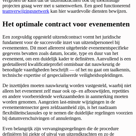
vergroten de kans dat de uitzendkrachten ook bij toekomstige
projecten graag weer met u samenwerken. Een goed functionerend
teamverwijzingsnetwerk
kan hier waardevolle diensten bewijzen.
Het optimale contract voor evenementen
Een zorgvuldig opgesteld uitzendcontract vormt het juridische
fundament voor de succesvolle inzet van uitzendpersoneel bij
evenementen. Dit moet allereerst uitgebreide evenementspecifieke
gegevens bevatten zoals datum, locatie, type en duur van het
evenement, om een duidelijk kader te definiëren. Aanvullend is een
gedetailleerd kwalificatieprofiel onmisbaar dat nauwkeurig de
benodigde vaardigheden beschrijft — of het nu gaat om taalkennis,
technische expertise of gespecialiseerde veiligheidsopleidingen.
De inzettijden moeten nauwkeurig worden vastgesteld, waarbij niet
alleen het evenement zelf maar ook op- en afbouwtijden, repetities
en andere voorbereidende werkzaamheden in aanmerking moeten
worden genomen. Aangezien last-minute wijzigingen in de
evenementensector geen zeldzaamheid zijn, is het raadzaam
flexibiliteitsclausules op te nemen die duidelijke regelingen voorzien
bij datumverschuivingen of annuleringen.
Even belangrijk zijn vervangingsregelingen die de procedure
definiëren bij ziekte of uitval van uitzendkrachten en zo de