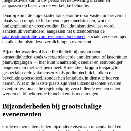
megafestivals kunt u uw personeel nauwkeurig inzetten en
aanpassen op basis van de werkelijke behoefte.
Daarbij komt de hoge kostentransparantie door vaste uurtarieven in
plaats van complexe bijkomende personeelskosten, wat de
budgetplanning vereenvoudigt. De administratieve last wordt
aanzienlijk verminderd, aangezien het uitzendbureau de
salarisadministratie voor evenementpersoneel
, sociale verzekeringen
en alle administratieve verplichtingen overneemt.
Bijzonder waardevol is de flexibiliteit bij onvoorziene
omstandigheden zoals weergerelateerde annuleringen of last-minute
planwijzigingen — hier kunt u aanzienlijk sneller en eenvoudiger
reageren dan met vast personeel. Bovendien krijgt u toegang tot
gespecialiseerde vakmensen zoals podiumtechnici, tolken of
beveiligingspersoneel, zonder hen langdurig in dienst te hoeven
nemen. Niet in de laatste plaats zijn veel uitzendkrachten ervaren
eventprofessionals die regelmatig bij verschillende evenementen
werken en bijbehorende branchekennis meebrengen.
Bijzonderheden bij grootschalige
evenementen
Grote evenementen stellen bijzondere eisen aan uitzendarbeid en