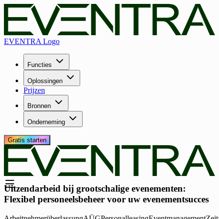
EVENTRA Logo
Functies
Oplossingen
Prijzen
Bronnen
Onderneming
Gratis starten
Uitzendarbeid bij grootschalige evenementen:
Flexibel personeelsbeheer voor uw evenementsucces
Arbeitnehmerüberlassung
AÜG
Personalleasing
Eventmanagement
Zeit