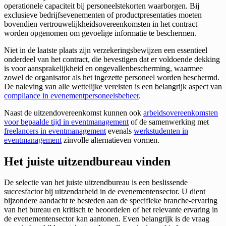
operationele capaciteit bij personeelstekorten waarborgen. Bij
exclusieve bedrijfsevenementen of productpresentaties moeten
bovendien vertrouwelijkheidsovereenkomsten in het contract
worden opgenomen om gevoelige informatie te beschermen.
Niet in de laatste plaats zijn verzekeringsbewijzen een essentieel
onderdeel van het contract, die bevestigen dat er voldoende dekking
is voor aansprakelijkheid en ongevallenbescherming, waarmee
zowel de organisator als het ingezette personeel worden beschermd.
De naleving van alle wettelijke vereisten is een belangrijk aspect van
compliance in evenementpersoneelsbeheer
.
Naast de uitzendovereenkomst kunnen ook
arbeidsovereenkomsten
voor bepaalde tijd in eventmanagement
of de samenwerking met
freelancers in eventmanagement
evenals
werkstudenten in
eventmanagement
zinvolle alternatieven vormen.
Het juiste uitzendbureau vinden
De selectie van het juiste uitzendbureau is een beslissende
succesfactor bij uitzendarbeid in de evenementensector. U dient
bijzondere aandacht te besteden aan de specifieke branche-ervaring
van het bureau en kritisch te beoordelen of het relevante ervaring in
de evenementensector kan aantonen. Even belangrijk is de vraag