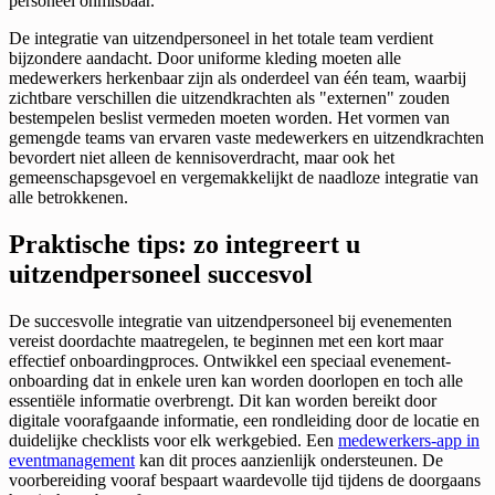
personeel onmisbaar.
De integratie van uitzendpersoneel in het totale team verdient
bijzondere aandacht. Door uniforme kleding moeten alle
medewerkers herkenbaar zijn als onderdeel van één team, waarbij
zichtbare verschillen die uitzendkrachten als "externen" zouden
bestempelen beslist vermeden moeten worden. Het vormen van
gemengde teams van ervaren vaste medewerkers en uitzendkrachten
bevordert niet alleen de kennisoverdracht, maar ook het
gemeenschapsgevoel en vergemakkelijkt de naadloze integratie van
alle betrokkenen.
Praktische tips: zo integreert u
uitzendpersoneel succesvol
De succesvolle integratie van uitzendpersoneel bij evenementen
vereist doordachte maatregelen, te beginnen met een kort maar
effectief onboardingproces. Ontwikkel een speciaal evenement-
onboarding dat in enkele uren kan worden doorlopen en toch alle
essentiële informatie overbrengt. Dit kan worden bereikt door
digitale voorafgaande informatie, een rondleiding door de locatie en
duidelijke checklists voor elk werkgebied. Een
medewerkers-app in
eventmanagement
kan dit proces aanzienlijk ondersteunen. De
voorbereiding vooraf bespaart waardevolle tijd tijdens de doorgaans