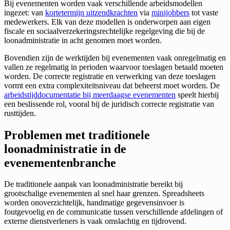
Bij evenementen worden vaak verschillende arbeidsmodellen
ingezet: van
kortetermijn uitzendkrachten
via
minijobbers
tot vaste
medewerkers. Elk van deze modellen is onderworpen aan eigen
fiscale en sociaalverzekeringsrechtelijke regelgeving die bij de
loonadministratie in acht genomen moet worden.
Bovendien zijn de werktijden bij evenementen vaak onregelmatig en
vallen ze regelmatig in perioden waarvoor toeslagen betaald moeten
worden. De correcte registratie en verwerking van deze toeslagen
vormt een extra complexiteitsniveau dat beheerst moet worden. De
arbeidstijddocumentatie bij meerdaagse evenementen
speelt hierbij
een beslissende rol, vooral bij de juridisch correcte registratie van
rusttijden.
Problemen met traditionele
loonadministratie in de
evenementenbranche
De traditionele aanpak van loonadministratie bereikt bij
grootschalige evenementen al snel haar grenzen. Spreadsheets
worden onoverzichtelijk, handmatige gegevensinvoer is
foutgevoelig en de communicatie tussen verschillende afdelingen of
externe dienstverleners is vaak omslachtig en tijdrovend.