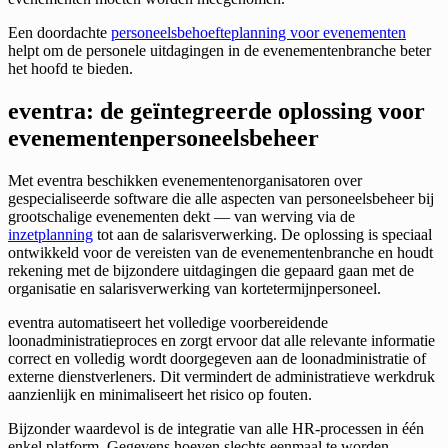
Een doordachte
personeelsbehoefteplanning voor evenementen
helpt om de personele uitdagingen in de evenementenbranche beter
het hoofd te bieden.
eventra: de geïntegreerde oplossing voor
evenementenpersoneelsbeheer
Met eventra beschikken evenementenorganisatoren over
gespecialiseerde software die alle aspecten van personeelsbeheer bij
grootschalige evenementen dekt — van werving via de
inzetplanning
tot aan de salarisverwerking. De oplossing is speciaal
ontwikkeld voor de vereisten van de evenementenbranche en houdt
rekening met de bijzondere uitdagingen die gepaard gaan met de
organisatie en salarisverwerking van kortetermijnpersoneel.
eventra automatiseert het volledige voorbereidende
loonadministratieproces en zorgt ervoor dat alle relevante informatie
correct en volledig wordt doorgegeven aan de loonadministratie of
externe dienstverleners. Dit vermindert de administratieve werkdruk
aanzienlijk en minimaliseert het risico op fouten.
Bijzonder waardevol is de integratie van alle HR-processen in één
enkel platform. Gegevens hoeven slechts eenmaal te worden