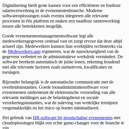
Digitalisering biedt grote kansen voor een efficiëntere en foutloze
salarisverwerking in de evenementenbranche. Moderne
softwareoplossingen zoals eventra integreren alle relevante
processen in één platform en maken een naadloze samenwerking
tussen alle betrokkenen mogelijk.
Goede evenementenmanagementsoftware legt alle
medewerkersgegevens centraal vast en zorgt ervoor dat deze altijd
actueel zijn. Medewerkers kunnen hun werktijden rechtstreeks via
de
Medewerkers-app
registreren, wat de nauwkeurigheid van de
gegevens verbetert en de administratieve werkdruk vermindert. De
software berekent automatisch de juiste lonen, rekening houdend
met alle relevante factoren zoals uurtarieven, kwalificaties en
toeslagen.
Bijzonder belangrijk is de automatische communicatie met de
overheidsinstanties. Goede loonadministratiesoftware voor
evenementen ondersteunt de elektronische verzending van alle
relevante meldingen aan de belastingdienst en sociale
verzekeringsinstanties, wat de naleving van wettelijke termijnen
vergemakkelijkt en het risico op boetes minimaliseert.
Het gebruik van
HR-software bij grootschalige evenementen
met
cloudoplossingen blijkt een echte game-changer voor de branche te
zijn.