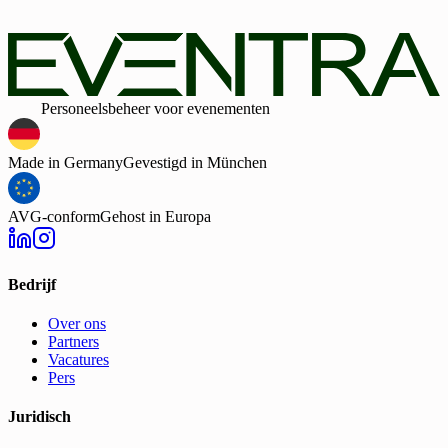
persoonsgegevens door EVENTRA voor de genoemde doeleind
In geval van toestemming kan ik deze te allen tijde intrekken.
Daarnaast ga ik door het verzenden van het formulier akkoord m
de algemene voorwaarden.
Slim
Personeelsbeheer voor evenementen
Made in Germany
Gevestigd in München
AVG-conform
Gehost in Europa
Bedrijf
Over ons
Partners
Vacatures
Pers
Juridisch