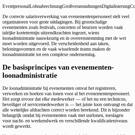
Eventpersonal
Lohnabrechnung
Großveranstaltungen
Digitalisierung
Co
De correcte salarisverwerking van evenementenpersoneel stelt veel
organisatoren voor grote uitdagingen. Bij grootschalige
evenementen zoals festivals, concerten of beurzen worden vaak
talrijke kortetermijn uitzendkrachten ingezet, wiens
loonadministratie nauwkeurig en in overeenstemming met de wet
moet worden uitgevoerd. De verscheidenheid aan taken,
beloningsvormen en de vaak wisselende teams maken de
loonadministratie tot een complexe onderneming.
De basisprincipes van evenementen-
loonadministratie
De loonadministratie bij evenementen omvat het registreren,
verwerken en boeken van lonen voor al het evenementenpersoneel.
Het zorgt ervoor dat elke medewerker — of het nu een technicus,
beveiliger of servicemedewerker is — het juiste loon ontvangt en dat
alle wettelijke afdrachten correct worden berekend. Dit is bijzonder
belangrijk omdat bij evenementen vaak met uurlonen, toeslagen
voor nacht- en weekendwerk en verschillende kwalificatieniveaus
wordt gewerkt.