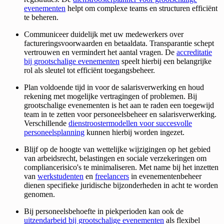
evenementen
helpt om complexe teams en structuren efficiënt
te beheren.
Communiceer duidelijk met uw medewerkers over
factureringsvoorwaarden en betaaldata. Transparantie schept
vertrouwen en vermindert het aantal vragen. De
accreditatie
bij grootschalige evenementen
speelt hierbij een belangrijke
rol als sleutel tot efficiënt toegangsbeheer.
Plan voldoende tijd in voor de salarisverwerking en houd
rekening met mogelijke vertragingen of problemen. Bij
grootschalige evenementen is het aan te raden een toegewijd
team in te zetten voor personeelsbeheer en salarisverwerking.
Verschillende
dienstroostermodellen voor succesvolle
personeelsplanning
kunnen hierbij worden ingezet.
Blijf op de hoogte van wettelijke wijzigingen op het gebied
van arbeidsrecht, belastingen en sociale verzekeringen om
compliancerisico's te minimaliseren. Met name bij het inzetten
van
werkstudenten
en
freelancers
in evenementenbeheer
dienen specifieke juridische bijzonderheden in acht te worden
genomen.
Bij personeelsbehoefte in piekperioden kan ook de
uitzendarbeid bij grootschalige evenementen
als flexibel